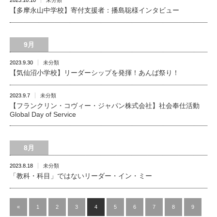
2023.10.10
未分類
【多摩永山中学校】寄付支援者：播島聡様インタビュー
9月
2023.9.30
未分類
【気仙沼小学校】リーダーシップを発揮！あんば祭り！
2023.9.7
未分類
【フランクリン・コヴィー・ジャパン株式会社】社会奉仕活動
Global Day of Service
8月
2023.8.18
未分類
「教科・科目」ではないリーダー・イン・ミー
«
1
2
3
4
5
6
7
8
9