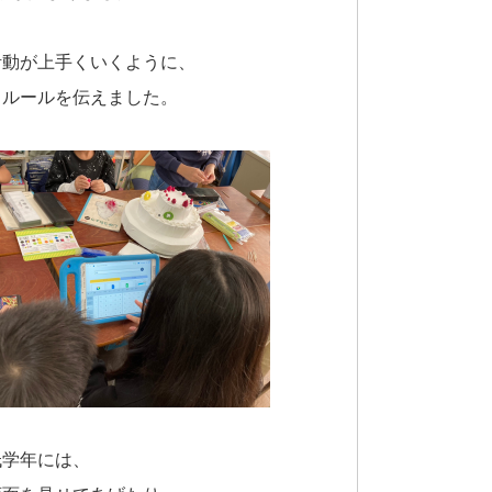
活動が上手くいくように、
とルールを伝えました。
低学年には、