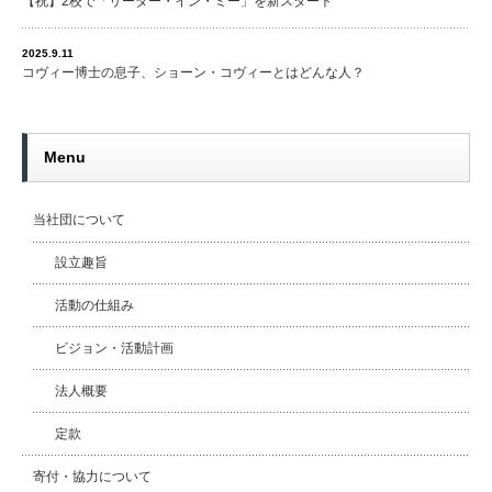
【祝】2校で「リーダー・イン・ミー」を新スタート
2025.9.11
コヴィー博士の息子、ショーン・コヴィーとはどんな人？
Menu
当社団について
設立趣旨
活動の仕組み
ビジョン・活動計画
法人概要
定款
寄付・協力について