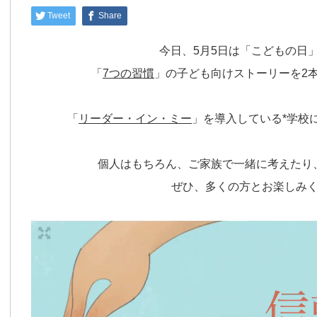
Tweet
Share
今日、5月5日は「こどもの日
「
7つの習慣
」の子ども向けストーリーを2
「
リーダー・イン・ミー
」を導入している*学校
個人はもちろん、ご家族で一緒に考えたり
ぜひ、多くの方とお楽しみ
動
画
プ
レ
ー
ヤ
ー