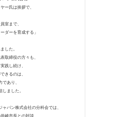
イヤー氏は挨拶で、
役員室まで、
リーダーを育成する」
れました。
代表取締役の方々も、
、実践し続け、
ができるのは、
力であり、
信しました。
ジャパン株式会社の分科会では、
の井崎市長との対談