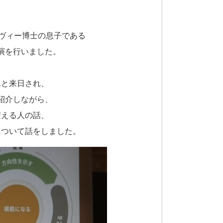
・コヴィー博士の息子である
演を行いました。
んと来日され、
紹介しながら、
変える人の話、
について話をしました。